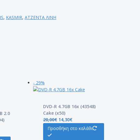
IS
,
KASMIR
,
ΑΤΖΕΝΤΑ ΛΙΝΗ
- 29%
DVD-R 4.7GB 16x (43548)
Cake (x50)
B 2.0
20,00
€
14,30
€
4)
Προσθήκη στο καλάθι