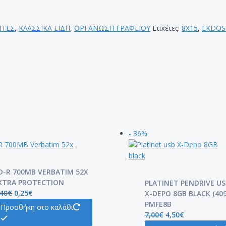
ΝΤΕΣ
,
ΚΛΑΣΣΙΚΑ ΕΙΔΗ
,
ΟΡΓΑΝΩΣΗ ΓΡΑΦΕΙΟΥ
Ετικέτες:
8Χ15
,
EKDOS
- 36%
D-R 700MB VERBATIM 52X
XTRA PROTECTION
PLATINET PENDRIVE US
,40
€
0,25
€
X-DEPO 8GB BLACK (409
PMFE8B
Προσθήκη στο καλάθι
7,00
€
4,50
€