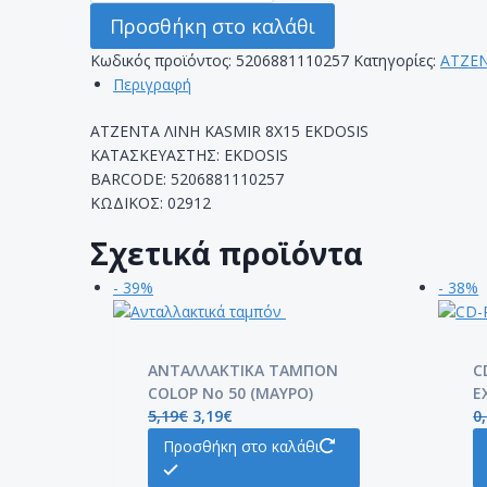
KASMIR
Προσθήκη στο καλάθι
8Χ15
Κωδικός προϊόντος:
5206881110257
Κατηγορίες:
ΑΤΖΕ
EKDOSIS
Περιγραφή
ποσότητα
ΑΤΖΕΝΤΑ ΛΙΝΗ KASMIR 8Χ15 EKDOSIS
ΚΑΤΑΣΚΕΥΑΣΤΗΣ: EKDOSIS
BARCODE: 5206881110257
ΚΩΔΙΚΟΣ: 02912
Σχετικά προϊόντα
- 39%
- 38%
ΑΝΤΑΛΛΑΚΤΙΚΑ ΤΑΜΠΟΝ
C
COLOP Νο 50 (ΜΑΥΡΟ)
E
5,19
€
3,19
€
0
Προσθήκη στο καλάθι