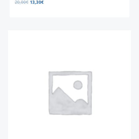
20,00
€
13,30
€