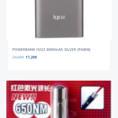
POWERBANK IGOZ 6000mAh SILVER (PA806)
24,80
€
17,20
€