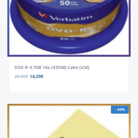
DVD-R 4.7GB 16x (43548) Cake (x50)
20,00
€
14,30
€
- 44%