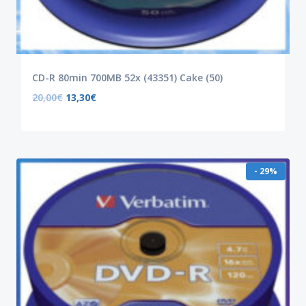
CD-R 80min 700MB 52x (43351) Cake (50)
20,00
€
13,30
€
- 29%