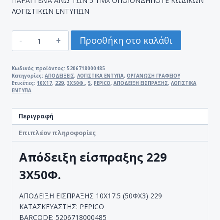
ΠΑΡΑΓΓΕΛΙΑ ΑΝΩ ΤΩΝ 5 ΤΜΧ ΟΠΟΙΟΝΔΗΠΟΤΕ ΚΩΔΙΚΩΝ
ΛΟΓΙΣΤΙΚΩΝ ΕΝΤΥΠΩΝ
ΑΠΟΔΕΙΞΗ
Προσθήκη στο καλάθι
ΕΙΣΠΡΑΞΗΣ
229
3Χ50Φ.
Κωδικός προϊόντος:
5206718000485
Κατηγορίες:
ΑΠΟΔΕΙΞΕΙΣ
,
ΛΟΓΙΣΤΙΚΑ ΕΝΤΥΠΑ
,
ΟΡΓΑΝΩΣΗ ΓΡΑΦΕΙΟΥ
10Χ17.5
Ετικέτες:
10Χ17
,
229
,
3Χ50Φ.
,
5
,
PEPICO
,
ΑΠΟΔΕΙΞΗ ΕΙΣΠΡΑΞΗΣ
,
ΛΟΓΙΣΤΙΚΑ
PEPICO
ΕΝΤΥΠΑ
ποσότητα
Περιγραφή
Επιπλέον πληροφορίες
Απόδειξη είσπραξης 229
3Χ50Φ.
ΑΠΟΔΕΙΞΗ ΕΙΣΠΡΑΞΗΣ 10Χ17.5 (50ΦΧ3) 229
ΚΑΤΑΣΚΕΥΑΣΤΗΣ: PEPICO
BARCODE: 5206718000485