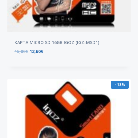
ΚΑΡΤΑ MICRO SD 16GB IGOZ (IGZ-MSD1)
15,00
€
12,60
€
- 18%