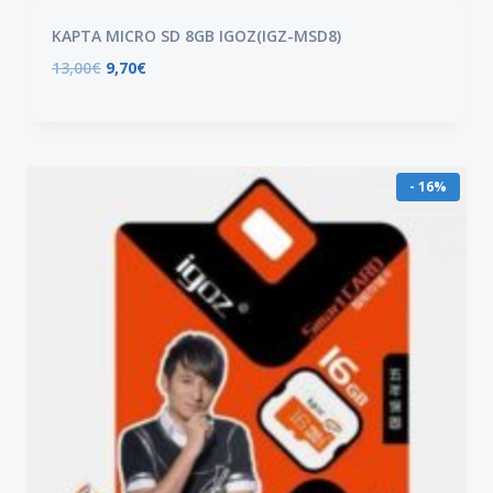
ΚΑΡΤΑ MICRO SD 8GB IGOZ(IGZ-MSD8)
13,00
€
9,70
€
- 16%